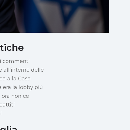
tiche
ivi commenti
 all’interno delle
pa alla Casa
 era la lobby più
e ora non ce
attiti
i.
glia