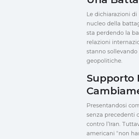
Le dichiarazioni d
nucleo della battag
sta perdendo la ba
relazioni internazi
stanno sollevando 
geopolitiche.
Supporto I
Cambiam
Presentandosi come
senza precedenti du
contro l’Iran. Tutt
americani “non han