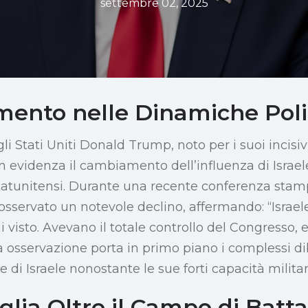
settembre 02, 2025
mento nelle Dinamiche Poli
li Stati Uniti Donald Trump, noto per i suoi incis
in evidenza il cambiamento dell’influenza di Israele
statunitensi. Durante una recente conferenza stam
sservato un notevole declino, affermando: “Israele
 visto. Avevano il totale controllo del Congresso, 
a osservazione porta in primo piano i complessi dib
le di Israele nonostante le sue forti capacità militar
lia Oltre il Campo di Batta