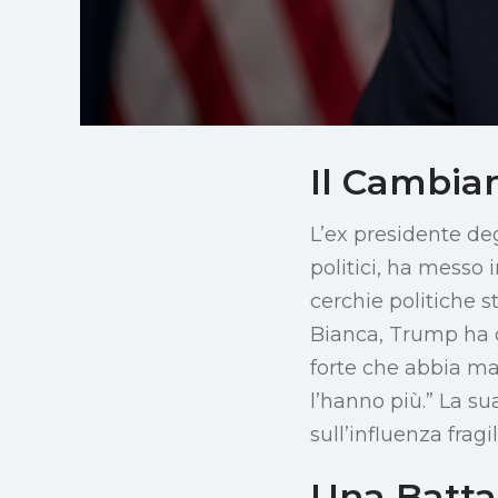
Il Cambia
L’ex presidente deg
politici, ha messo 
cerchie politiche 
Bianca, Trump ha o
forte che abbia mai
l’hanno più.” La su
sull’influenza fragi
Una Battag