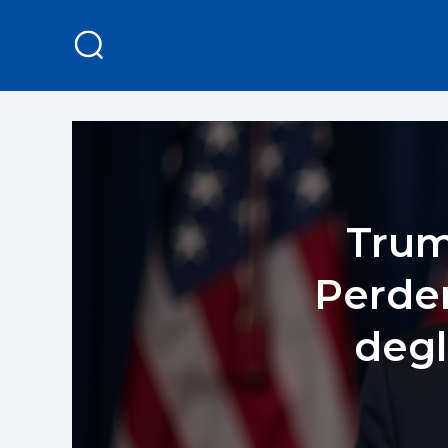
Trum
Perde
degl