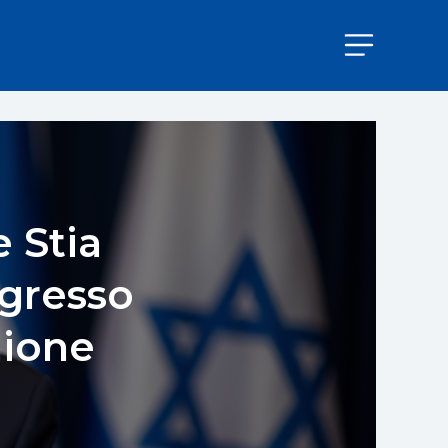
 Stia
gresso
nione