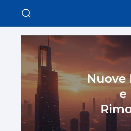
Nuove P
e
Rimo