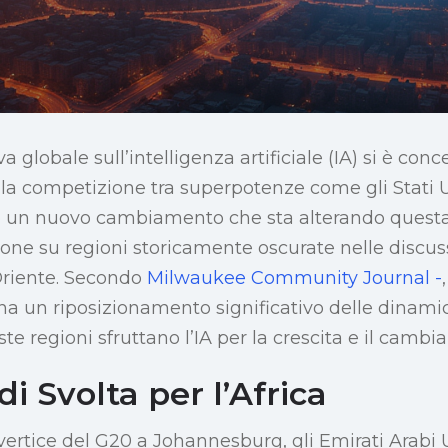
va globale sull’intelligenza artificiale (IA) si è con
la competizione tra superpotenze come gli Stati Un
so un nuovo cambiamento che sta alterando questa
ione su regioni storicamente oscurate nelle discus
 Oriente. Secondo
Milwaukee Community Journal -
 un riposizionamento significativo delle dinamic
te regioni sfruttano l’IA per la crescita e il camb
i Svolta per l’Africa
ertice del G20 a Johannesburg, gli Emirati Arabi 