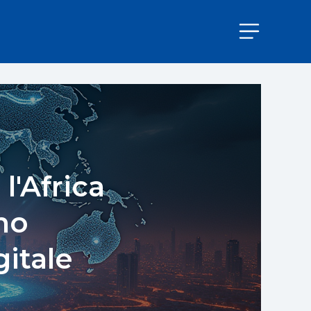
l'Africa
no
itale