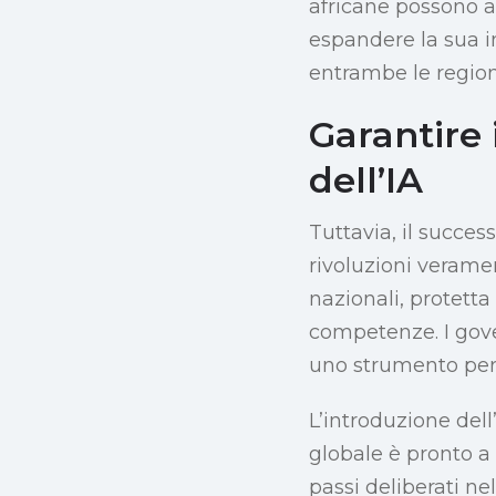
africane possono a
espandere la sua in
entrambe le region
Garantire i
dell’IA
Tuttavia, il succes
rivoluzioni veramen
nazionali, protetta
competenze. I gove
uno strumento per l
L’introduzione del
globale è pronto a 
passi deliberati ne