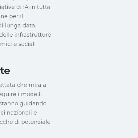
ative di IA in tutta
ne per il
di lunga data.
elle infrastrutture
mici e sociali
te
tettata che mira a
eguire i modelli
e stanno guidando
ici nazionali e
icche di potenziale