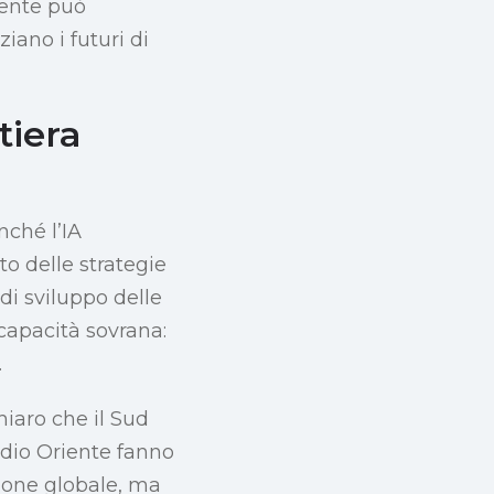
iente può
iano i futuri di
tiera
nché l’IA
to delle strategie
 di sviluppo delle
capacità sovrana:
.
iaro che il Sud
Medio Oriente fanno
zione globale, ma