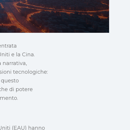
centrata
iti e la Cina.
 narrativa,
sioni tecnologiche:
, questo
he di potere
iamento.
Uniti (EAU) hanno