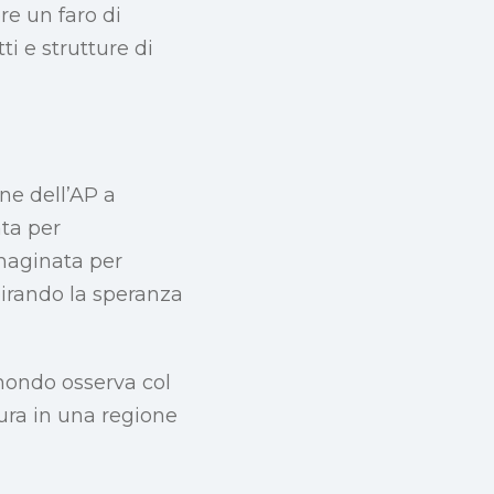
re un faro di
i e strutture di
ne dell’AP a
ata per
mmaginata per
spirando la speranza
 mondo osserva col
tura in una regione