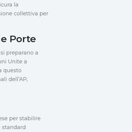
icura la
ione collettiva per
le Porte
 si preparano a
oni Unite a
a questo
li dell’AP,
se per stabilire
i standard