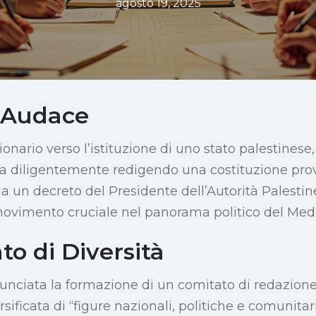
agosto 19, 2025
o Audace
onario verso l’istituzione di uno stato palestinese, 
ta diligentemente redigendo una costituzione provv
da un decreto del Presidente dell’Autorità Pales
ovimento cruciale nel panorama politico del Medi
o di Diversità
unciata la formazione di un comitato di redazio
ificata di “figure nazionali, politiche e comunitari