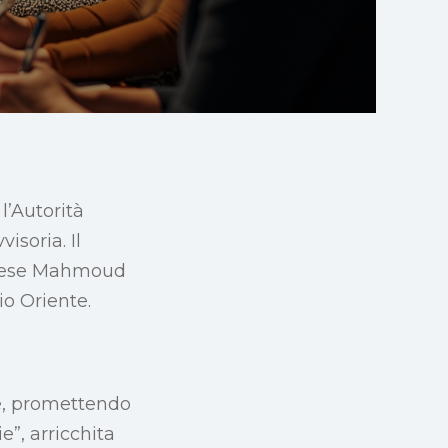
l’Autorità
isoria. Il
tinese Mahmoud
o Oriente.
ne, promettendo
e”, arricchita