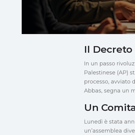
Il Decret
In un passo rivoluzi
Palestinese (AP) s
processo, avviato 
Abbas, segna un m
Un Comitat
Lunedì è stata ann
un’assemblea divers