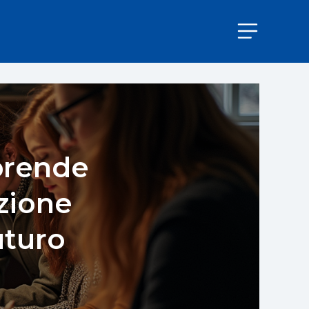
aprende
zione
uturo