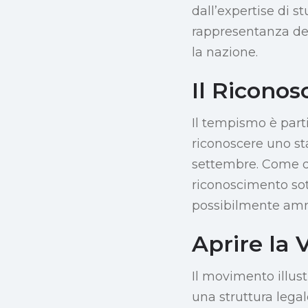
dall’expertise di st
rappresentanza dell
la nazione.
Il Riconos
Il tempismo è part
riconoscere uno st
settembre. Come d
riconoscimento sott
possibilmente amma
Aprire la 
Il movimento illust
una struttura lega