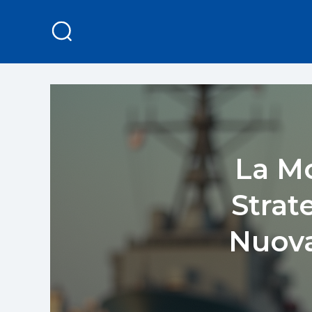
La M
Strat
Nuova