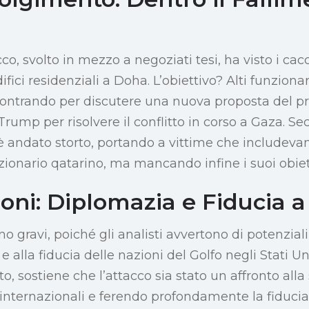
co, svolto in mezzo a negoziati tesi, ha visto i cacc
difici residenziali a Doha. L’obiettivo? Alti funziona
ncontrando per discutere una nuova proposta del p
Trump per risolvere il conflitto in corso a Gaza. 
a, è andato storto, portando a vittime che include
ionario qatarino, ma mancando infine i suoi obietti
oni: Diplomazia e Fiducia a
no gravi, poiché gli analisti avvertono di potenzial
 alla fiducia delle nazioni del Golfo negli Stati Un
o, sostiene che l’attacco sia stato un affronto alla
internazionali e ferendo profondamente la fiducia