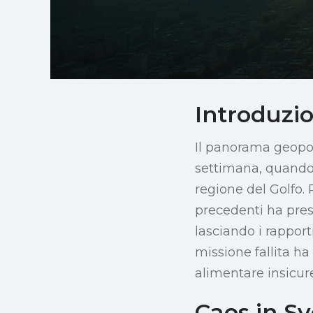
Introduzi
Il panorama geopol
settimana, quando 
regione del Golfo.
precedenti ha preso
lasciando i rapport
missione fallita ha
alimentare insicure
Caos in Sv