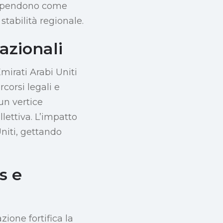
ra pendono come
stabilità regionale.
azionali
mirati Arabi Uniti
rcorsi legali e
un vertice
lettiva. L’impatto
Uniti, gettando
s e
ione fortifica la