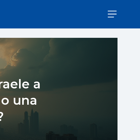
raele a
 o una
?