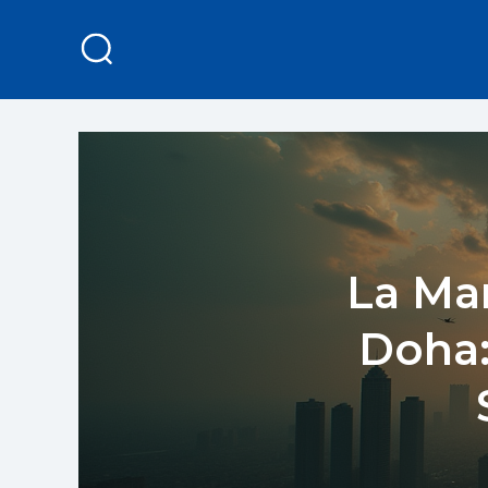
La Man
Doha: