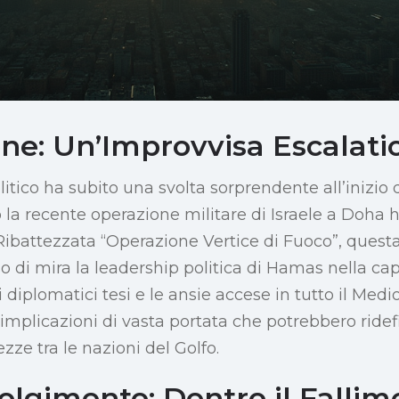
one: Un’Improvvisa Escalati
itico ha subito una svolta sorprendente all’inizio 
la recente operazione militare di Israele a Doha h
 Ribattezzata “Operazione Vertice di Fuoco”, quest
 di mira la leadership politica di Hamas nella cap
i diplomatici tesi e le ansie accese in tutto il Medi
 implicazioni di vasta portata che potrebbero ridefi
zze tra le nazioni del Golfo.
olgimento: Dentro il Fallim