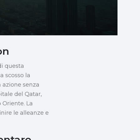
on
di questa
a scosso la
a azione senza
itale del Qatar,
o Oriente. La
nire le alleanze e
entare