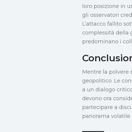
loro posizione in 
gli osservatori cr
L’attacco fallito so
complessità della 
predominano i coll
Conclusio
Mentre la polvere 
geopolitico. Le co
a un dialogo critic
devono ora consider
partecipare a discu
panorama volatile 