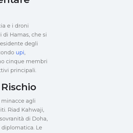
ia e i droni
ri di Hamas, che si
residente degli
Secondo
upi
,
vano cinque membri
vi principali.
 Rischio
i minacce agli
iti. Riad Kahwaji,
 sovranità di Doha,
 diplomatica. Le