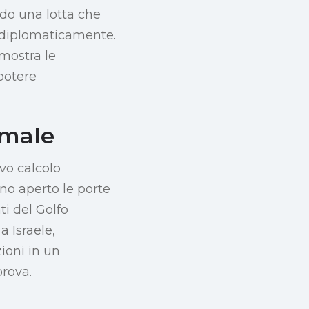
ndo una lotta che
e diplomaticamente.
imostra le
potere
rmale
vo calcolo
no aperto le porte
ti del Golfo
a Israele,
zioni in un
prova.