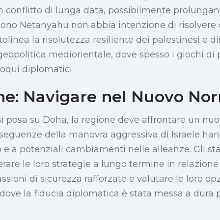
un conflitto di lunga data, possibilmente prolunga
edono Netanyahu non abbia intenzione di risolver
ttolinea la risolutezza resiliente dei palestinesi e d
geopolitica mediorientale, dove spesso i giochi di 
oqui diplomatici.
ne: Navigare nel Nuovo No
si posa su Doha, la regione deve affrontare un nuo
nseguenze della manovra aggressiva di Israele han
o e a potenziali cambiamenti nelle alleanze. Gli sta
are le loro strategie a lungo termine in relazione 
ssioni di sicurezza rafforzate e valutare le loro op
dove la fiducia diplomatica è stata messa a dura 