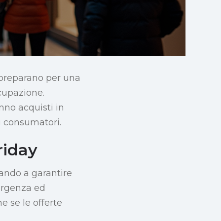
 preparano per una
ccupazione.
anno acquisti in
i consumatori.
riday
tando a garantire
 urgenza ed
e se le offerte