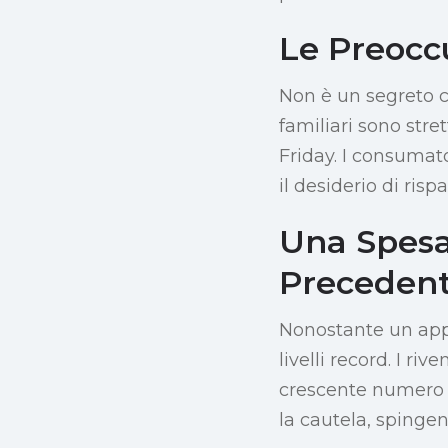
Le Preocc
Non è un segreto c
familiari sono stre
Friday. I consumat
il desiderio di risp
Una Spesa
Precedent
Nonostante un appr
livelli record. I r
crescente numero di
la cautela, spingen