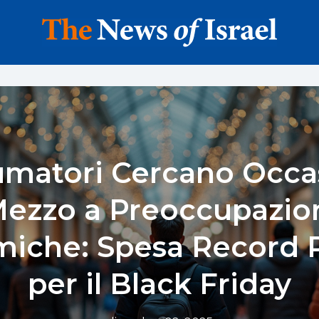
umatori Cercano Occas
ezzo a Preoccupazio
iche: Spesa Record P
per il Black Friday