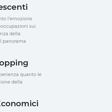
rescenti
nto l’emozione
reoccupazioni sui
anza della
 al panorama
hopping
esperienza quanto le
zione della
Economici