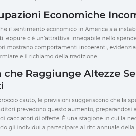
upazioni Economiche Inco
he il sentimento economico in America sia instabile
tti, eppure c’è un’attrattiva innegabile nello spend
ori mostrano comportamenti incoerenti, evidenziand
armiare e il richiamo della tradizione.
 che Raggiunge Altezze S
i
occio cauto, le previsioni suggeriscono che la s
ivenditori prevedono questo aumento, preparandosi a
 cacciatori di offerte. È una stagione in cui la n
do gli individui a partecipare al rito annuale della 