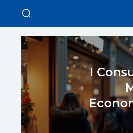
I Cons
M
Econom