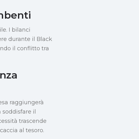
mbenti
. I bilanci
ere durante il Black
o il conflitto tra
enza
pesa raggiungerà
 soddisfare il
ecessità trascende
caccia al tesoro.