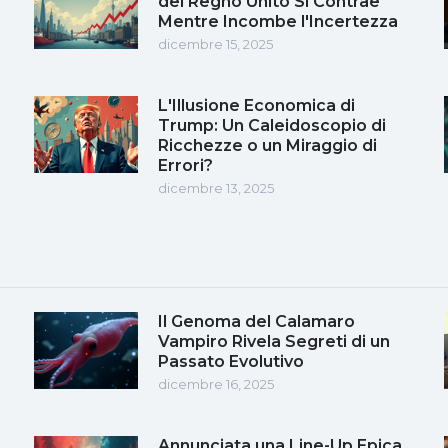
del Regno Unito Si Contrae
Mentre Incombe l'Incertezza
dicembre 15, 2025
L'Illusione Economica di
Trump: Un Caleidoscopio di
Ricchezze o un Miraggio di
Errori?
dicembre 13, 2025
Il Genoma del Calamaro
Vampiro Rivela Segreti di un
Passato Evolutivo
dicembre 16, 2025
Annunciata una Line-Up Epica