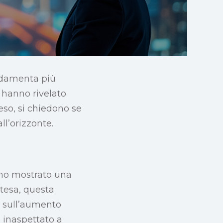
ndamenta più
e hanno rivelato
teso, si chiedono se
ll’orizzonte.
nno mostrato una
ttesa, questa
i sull’aumento
 inaspettato a