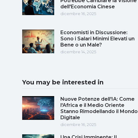
Potrebbe Cambiare la Visione
dell'Economia Cinese
dicembre 16, 2025
Economisti in Discussione:
Sono i Salari Minimi Elevati un
Bene o un Male?
dicembre 14, 2025
You may be interested in
Nuove Potenze dell'IA: Come
l'Africa e il Medio Oriente
Stanno Rimodellando il Mondo
Digitale
dicembre 16, 2025
Una Crisi Imminente: Il