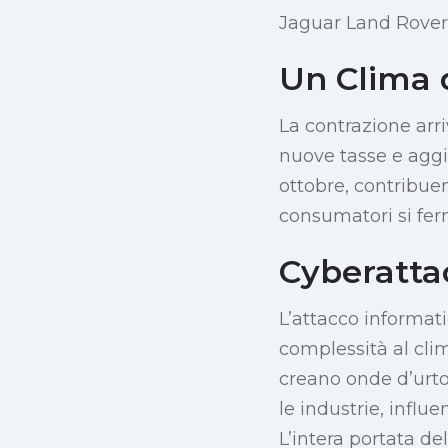
Jaguar Land Rover
Un Clima 
La contrazione arr
nuove tasse e aggiu
ottobre, contribue
consumatori si fer
Cyberattac
L’attacco informat
complessità al cli
creano onde d’urto
le industrie, influe
L’intera portata de