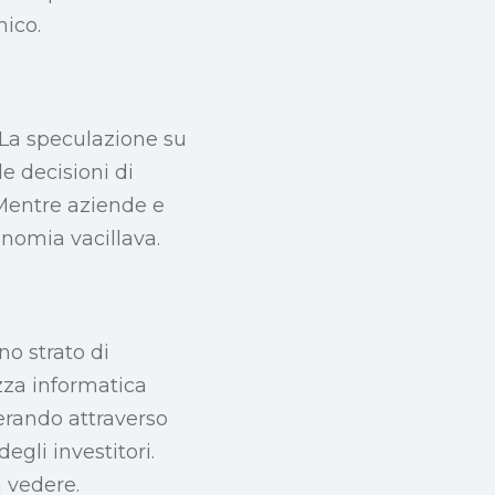
ico.
 La speculazione su
e decisioni di
Mentre aziende e
nomia vacillava.
o strato di
zza informatica
erando attraverso
egli investitori.
a vedere.