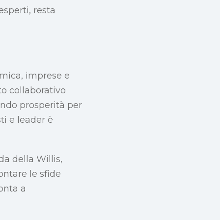
esperti, resta
omica, imprese e
ito collaborativo
rando prosperità per
ti e leader è
a della Willis,
ontare le sfide
onta a