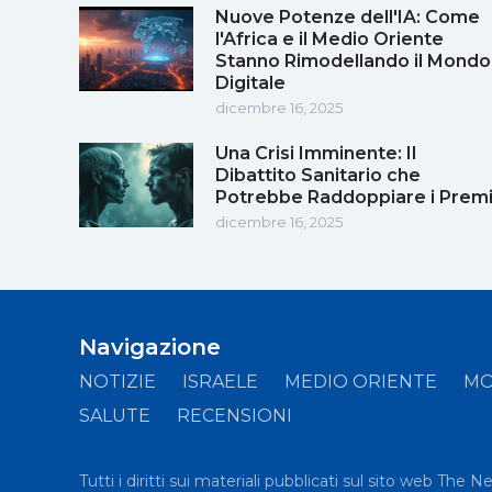
Nuove Potenze dell'IA: Come
l'Africa e il Medio Oriente
Stanno Rimodellando il Mondo
Digitale
dicembre 16, 2025
Una Crisi Imminente: Il
Dibattito Sanitario che
Potrebbe Raddoppiare i Prem
dicembre 16, 2025
Navigazione
NOTIZIE
ISRAELE
MEDIO ORIENTE
M
SALUTE
RECENSIONI
Tutti i diritti sui materiali pubblicati sul sito web The 