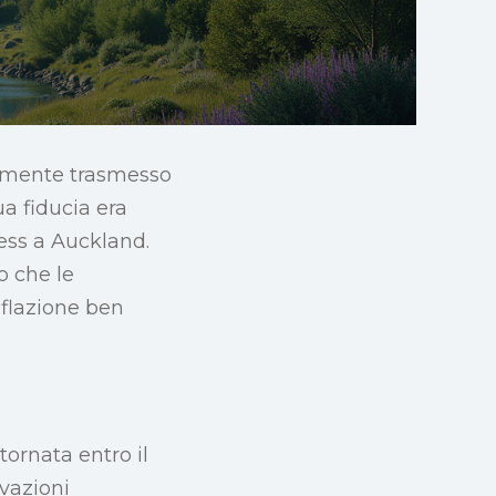
temente trasmesso
a fiducia era
ess a Auckland.
o che le
flazione ben
tornata entro il
rvazioni