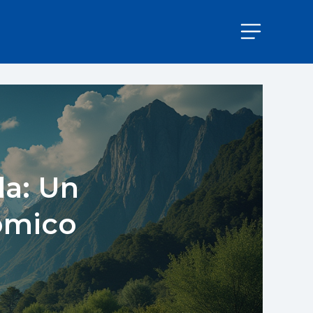
da: Un
omico