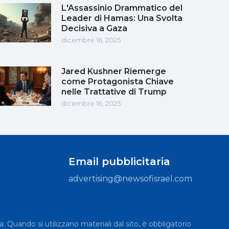
L'Assassinio Drammatico del
Leader di Hamas: Una Svolta
Decisiva a Gaza
dicembre 16, 2025
Jared Kushner Riemerge
come Protagonista Chiave
nelle Trattative di Trump
dicembre 16, 2025
Email pubblicitaria
advertising@newsofisrael.com
a. Quando si utilizzano materiali dal sito, è obbligatorio