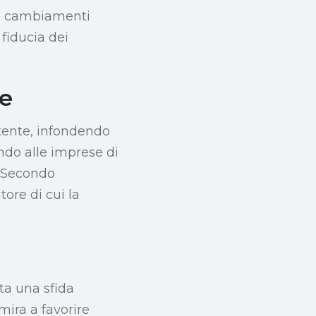
ti cambiamenti
fiducia dei
se
tente, infondendo
endo alle imprese di
. Secondo
tore di cui la
sta una sfida
mira a favorire