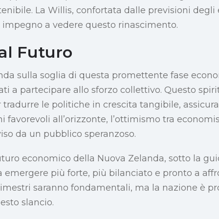
nibile. La Willis, confortata dalle previsioni degli 
uo impegno a vedere questo rinascimento.
al Futuro
da sulla soglia di questa promettente fase econ
ati a partecipare allo sforzo collettivo. Questo spir
 tradurre le politiche in crescita tangibile, assicu
ni favorevoli all’orizzonte, l’ottimismo tra economis
so da un pubblico speranzoso.
futuro economico della Nuova Zelanda, sotto la guid
emergere più forte, più bilanciato e pronto a affr
 trimestri saranno fondamentali, ma la nazione è pr
esto slancio.