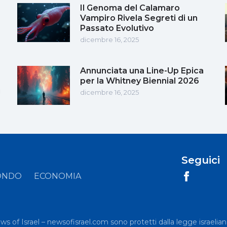
Il Genoma del Calamaro
Vampiro Rivela Segreti di un
Passato Evolutivo
dicembre 16, 2025
Annunciata una Line-Up Epica
per la Whitney Biennial 2026
i
dicembre 16, 2025
Seguici
ONDO
ECONOMIA
News of Israel – newsofisrael.com sono protetti dalla legge israelian