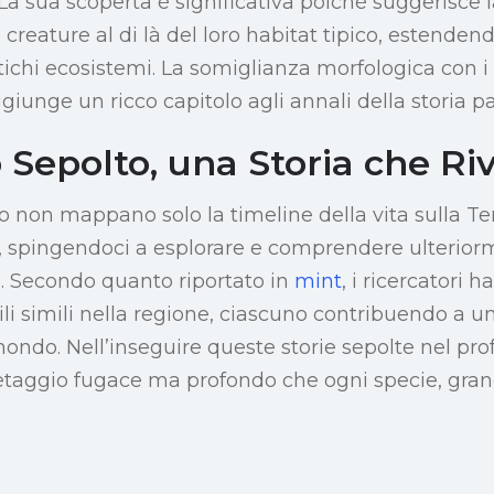
. La sua scoperta è significativa poiché suggerisce l
reature al di là del loro habitat tipico, estenden
chi ecosistemi. La somiglianza morfologica con i f
giunge un ricco capitolo agli annali della storia p
Sepolto, una Storia che Riv
 non mappano solo la timeline della vita sulla Ter
à, spingendoci a esplorare e comprendere ulteriorm
o. Secondo quanto riportato in
mint
, i ricercatori
sili simili nella regione, ciascuno contribuendo a u
ondo. Nell’inseguire queste storie sepolte nel prof
 retaggio fugace ma profondo che ogni specie, grand