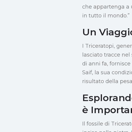
che appartenga a un
in tutto il mondo.”
Un Viaggio
I Triceratopi, gen
lasciato tracce nel
di anni fa, fornisc
Saif, la sua condi
risultato della pes
Esplorand
è Importa
Il fossile di Trice