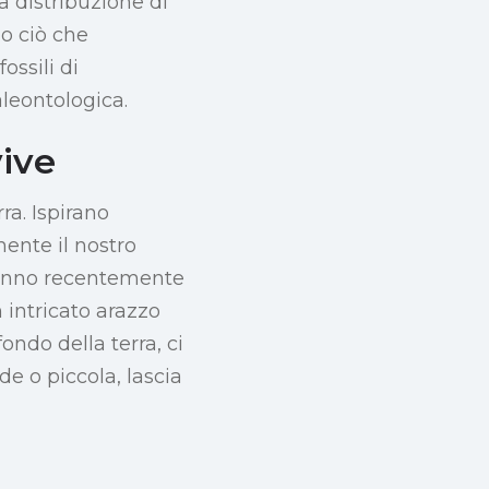
a distribuzione di
do ciò che
ossili di
aleontologica.
ive
ra. Ispirano
ente il nostro
 hanno recentemente
n intricato arazzo
ondo della terra, ci
e o piccola, lascia