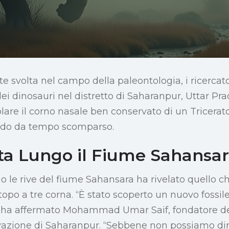
e svolta nel campo della paleontologia, i ricercat
 dei dinosauri nel distretto di Saharanpur, Uttar P
olare il corno nasale ben conservato di un Tricera
ndo da tempo scomparso.
ta Lungo il Fiume Sahansa
ngo le rive del fiume Sahansara ha rivelato quello ch
topo a tre corna. “È stato scoperto un nuovo fossile,
” ha affermato Mohammad Umar Saif, fondatore del
vazione di Saharanpur. “Sebbene non possiamo dir