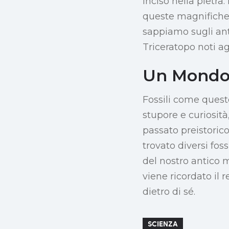
inciso nella pietra
queste magnifiche c
sappiamo sugli anti
Triceratopo noti ag
Un Mondo 
Fossili come questo
stupore e curiosit
passato preistoric
trovato diversi fos
del nostro antico m
viene ricordato il
dietro di sé.
SCIENZA