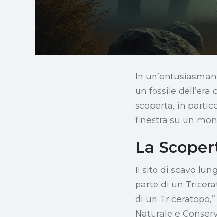
In un’entusiasmant
un fossile dell’era
scoperta, in partic
finestra su un mo
La Scoper
Il sito di scavo lu
parte di un Tricera
di un Triceratopo,
Naturale e Conser