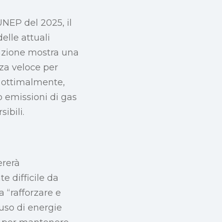
UNEP del 2025, il
elle attuali
uazione mostra una
za veloce per
 o ottimalmente,
o emissioni di gas
ibili.
ererà
 difficile da
a “rafforzare e
uso di energie