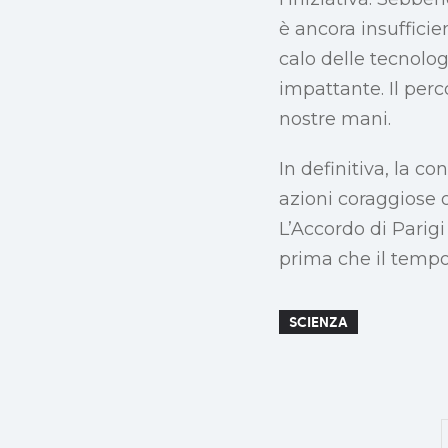
è ancora insufficie
calo delle tecnolo
impattante. Il per
nostre mani.
In definitiva, la co
azioni coraggiose o
L’Accordo di Parigi
prima che il tempo
SCIENZA