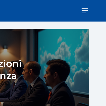
zioni
enza