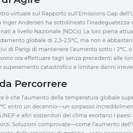
tro virtuale sul Rapporto sull’Emissions Gap dell’
o Inger Andersen ha sottolineato l’inadeguatezza d
nati a livello Nazionale (NDCs). La loro piena att
aldamento globale di 2,3-2,5°C, ma non è abbastan
ttivi di Parigi di mantenere l’aumento sotto i 2°C,
evono ora effettuare tagli senza precedenti alle lor
n superamento catastrofico e limitare danni irrevers
 da Percorrere
te è che l’aumento della temperatura globale sup
5°C entro un decennio—un sorpasso incredibilmente
’UNEP e altri sostenitori del clima esortano i paesi 
 sforzi. Soluzioni comprovate—come l’aumento dell’