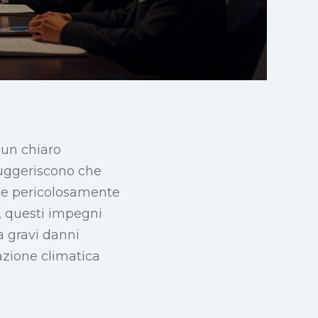
 un chiaro
 suggeriscono che
ane pericolosamente
i, questi impegni
a gravi danni
azione climatica