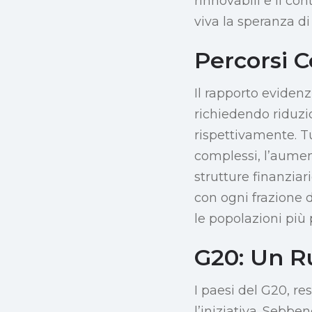
rinnovabili e il c
viva la speranza di 
Percorsi C
Il rapporto evidenz
richiedendo riduzi
rispettivamente. Tu
complessi, l’aument
strutture finanziar
con ogni frazione 
le popolazioni più 
G20: Un R
I paesi del G20, r
l’iniziativa. Sebbe