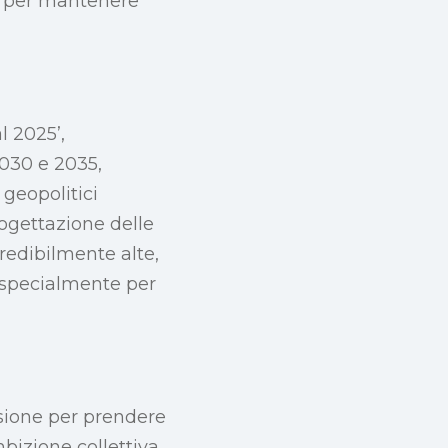
ie per mantenere
l 2025’,
2030 e 2035,
 geopolitici
rogettazione delle
credibilmente alte,
, specialmente per
ssione per prendere
mbizione collettiva