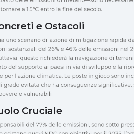
ontrasto delle emissioni di metano—sono necessar
tornare a 1,5°C entro la fine del secolo.
oncreti e Ostacoli
ia uno scenario di ‘azione di mitigazione rapida da
oni sostanziali del 26% e 46% delle emissioni nel 
ttavia, questo richiederà la navigazione di terreni
o del supporto ai paesi in via di sviluppo e la rip
ie per l’azione climatica. Le poste in gioco sono in
di grado evitata che ha conseguenze significative
povere e vulnerabili.
uolo Cruciale
esponsabili del 77% delle emissioni, sono sotto pre
ne esistano nuovi NDC con obiettivi per il 2035, l’a