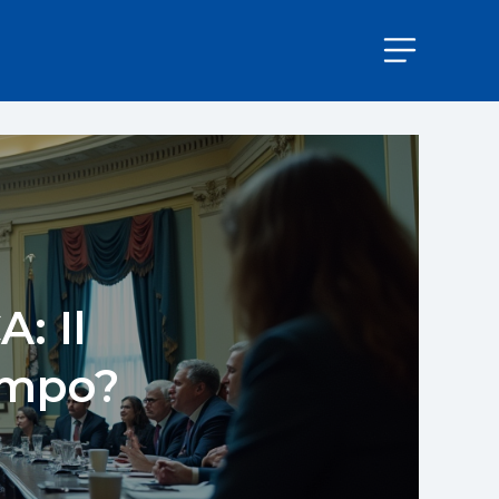
: Il
empo?