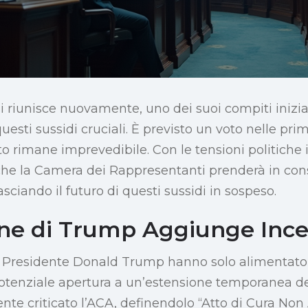
i riunisce nuovamente, uno dei suoi compiti inizial
questi sussidi cruciali. È previsto un voto nelle pr
to rimane imprevedibile. Con le tensioni politiche 
 che la Camera dei Rappresentanti prenderà in cons
asciando il futuro di questi sussidi in sospeso.
one di Trump Aggiunge Ince
 Presidente Donald Trump hanno solo alimentato l
tenziale apertura a un’estensione temporanea dei
 criticato l’ACA, definendolo “Atto di Cura Non 