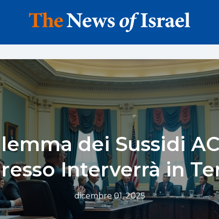
Dilemma dei Sussidi ACA
resso Interverrà in T
dicembre 01, 2025