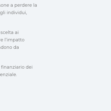
sone a perdere la
li individui,
scelta ai
re l’impatto
endono da
 finanziario dei
uenziale.