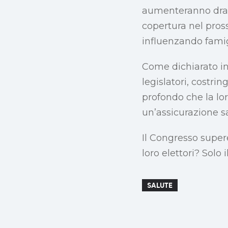
aumenteranno drast
copertura nel pross
influenzando famigl
Come dichiarato i
legislatori, costri
profondo che la lo
un’assicurazione sa
Il Congresso supere
loro elettori? Solo
SALUTE