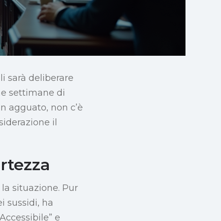
i sarà deliberare
ime settimane di
in agguato, non c’è
iderazione il
rtezza
a situazione. Pur
 sussidi, ha
Accessibile” e