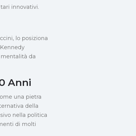
ari innovativi.
cini, lo posiziona
, Kennedy
a mentalità da
0 Anni
come una pietra
ternativa della
ivo nella politica
menti di molti