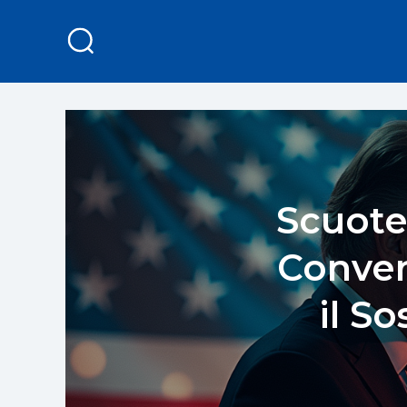
Scuote
Conven
il S