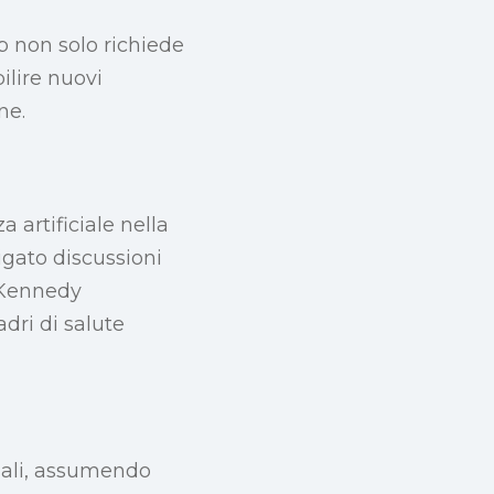
p non solo richiede
ilire nuovi
ne.
 artificiale nella
igato discussioni
i Kennedy
dri di salute
onali, assumendo