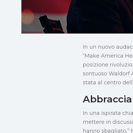
In un nuovo audace
“Make America Heal
posizione rivoluzio
sontuoso Waldorf As
stata al centro del
Abbraccia
In una ispirata ch
mettere in discussio
hanno sbagliato,”