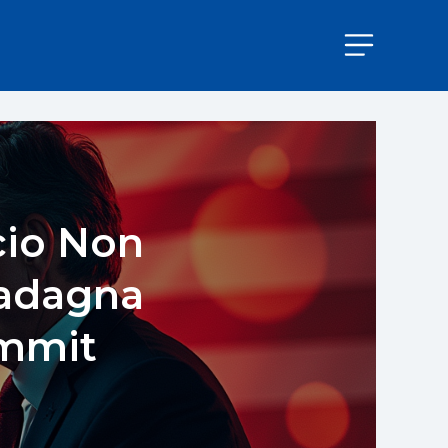
cio Non
uadagna
ummit