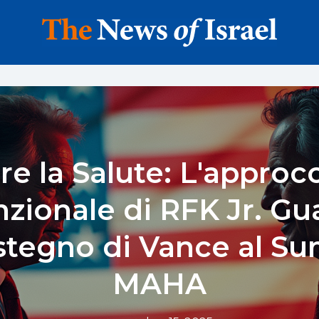
re la Salute: L'approc
zionale di RFK Jr. G
ostegno di Vance al S
MAHA