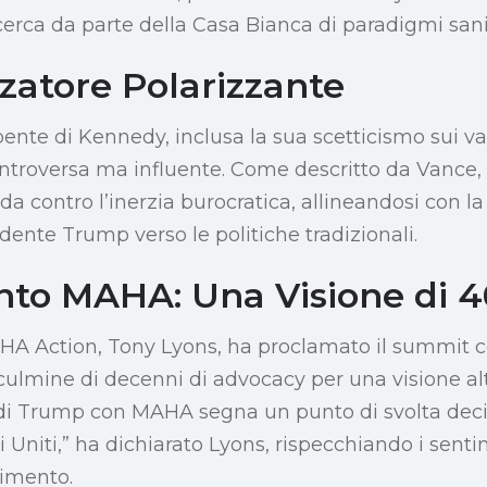
cerca da parte della Casa Bianca di paradigmi sanit
zatore Polarizzante
ente di Kennedy, inclusa la sua scetticismo sui vac
ntroversa ma influente. Come descritto da Vance
da contro l’inerzia burocratica, allineandosi con l
dente Trump verso le politiche tradizionali.
nto MAHA: Una Visione di 4
AHA Action, Tony Lyons, ha proclamato il summit 
 culmine di decenni di advocacy per una visione al
a di Trump con MAHA segna un punto di svolta decis
ti Uniti,” ha dichiarato Lyons, rispecchiando i senti
vimento.