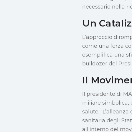
necessario nella ri
Un Cataliz
L’approccio diromp
come una forza co
esemplifica una sfi
bulldozer del Presi
Il Movime
Il presidente di M
miliare simbolica,
salute. “L’alleanz
sanitaria degli Sta
all’interno del mo