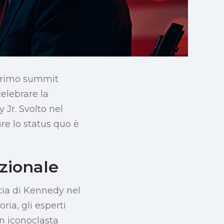
 primo summit
elebrare la
 Jr. Svolto nel
are lo status quo è
zionale
acia di Kennedy nel
ria, gli esperti
n iconoclasta