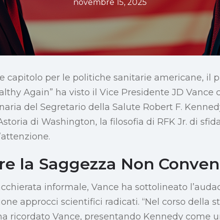
novembre 15, 2025
 capitolo per le politiche sanitarie americane, il
thy Again” ha visto il Vice Presidente JD Vance c
naria del Segretario della Salute Robert F. Kennedy
toria di Washington, la filosofia di RFK Jr. di sfid
l’attenzione.
re la Saggezza Non Conven
iacchierata informale, Vance ha sottolineato l’aud
ne approcci scientifici radicati. “Nel corso della sto
 ha ricordato Vance, presentando Kennedy come u