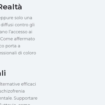
Realtà
 eppure solo una
diffusi contro gli
tano l’accesso ai
ni. Come affermato
ico porta a
sionali di coloro
li
ternative efficaci
 schizofrenia
ntale. Supportare