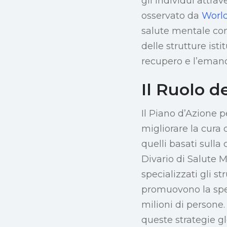
gli individui attra
osservato da
World
salute mentale con
delle strutture ist
recupero e l’eman
Il Ruolo d
Il Piano d’Azione 
migliorare la cura d
quelli basati sulla
Divario di Salute 
specializzati gli s
promuovono la sper
milioni di persone
queste strategie g