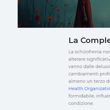
La Comple
La schizofrenia no
alterare significa
vanno dalle delusio
cambiamenti profo
almeno un terzo de
Health Organizat
formidabile, influe
condizione.