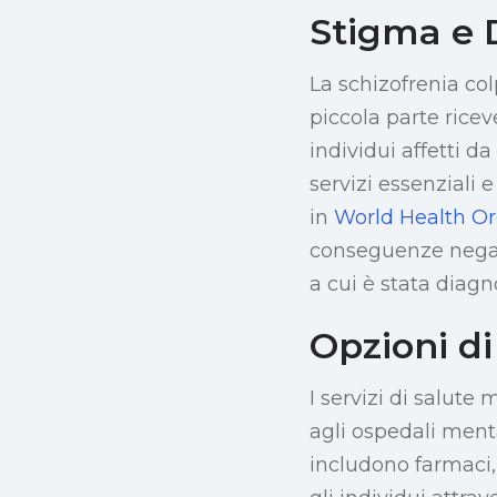
Stigma e 
La schizofrenia col
piccola parte ricev
individui affetti d
servizi essenziali 
in
World Health O
conseguenze negati
a cui è stata diag
Opzioni di
I servizi di salute
agli ospedali menta
includono farmaci