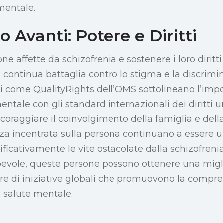
mentale.
 Avanti: Potere e Diritti
ne affette da schizofrenia e sostenere i loro diritt
 continua battaglia contro lo stigma e la discrim
ti come QualityRights dell’OMS sottolineano l’impo
 mentale con gli standard internazionali dei diritti 
coraggiare il coinvolgimento della famiglia e dell
enza incentrata sulla persona continuano a essere 
ificativamente le vite ostacolate dalla schizofren
evole, queste persone possono ottenere una migli
gere di iniziative globali che promuovono la compr
i salute mentale.