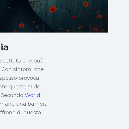
ia
accettata che può
. Con sintomi che
o spesso provoca
e queste sfide,
e. Secondo
World
rimane una barriera
offrono di questa