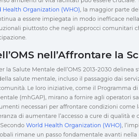
verso ambienti di vita facilitati può essere cruciale
 Health Organization (WHO)
, la maggior parte del
tinua a essere impiegata in modo inefficace nella 
ituzionali piuttosto che negli approcci comunitari c
cipazione.
ell’OMS nell’Affrontare la S
per la Salute Mentale dell’OMS 2013-2030 delinea s
ella salute mentale, incluso il passaggio dai servizi
 comunità. Le loro iniziative, come il Programma di
Mentale (mhGAP), mirano a fornire agli operatori sa
trumenti necessari per affrontare condizioni come la 
anza di aumentare l’accesso a cure di qualità e 
. Secondo
World Health Organization (WHO)
, l’im
lobali rimane un passo fondamentale avanti nella 