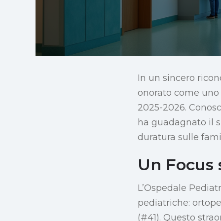
In un sincero rico
onorato come uno d
2025-2026. Conosci
ha guadagnato il su
duratura sulle fami
Un Focus s
L’Ospedale Pediatr
pediatriche: ortop
(#41). Questo straor