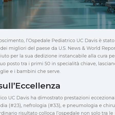
noscimento, l’Ospedale Pediatrico UC Davis è sta
ei migliori del paese da U.S. News & World Report
uto per la sua dedizione instancabile alla cura ped
o posto tra i primi 50 in specialità chiave, lasci
glie e i bambini che serve.
ull’Eccellenza
ico UC Davis ha dimostrato prestazioni eccezionali 
edia (#23), nefrologia (#33), e pneumologia e chi
dinario risultato colloca l’ospedale non solo tra le 