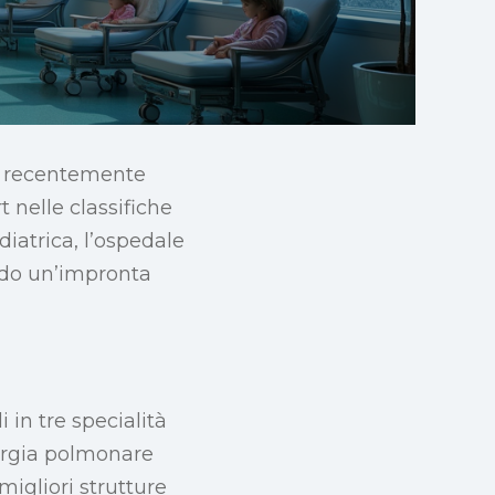
to recentemente
 nelle classifiche
iatrica, l’ospedale
ando un’impronta
in tre specialità
rurgia polmonare
migliori strutture