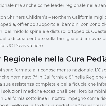
nazionale ma anche come leader regionale nella sani
on Shriners Children’s – Northern California migli
rtopedia, offrendo supporto ai bambini con condiz
ni del midollo spinale e disturbi ortopedici. Quest
llo di cura centrato sulla famiglia e di innovazio
co UC Davis va fiero.
 Regionale nella Cura Pedi
 si sono fermate al riconoscimento nazionale. L’Os
che nominato 7° in California e 8° nella Regione d
a sua assistenza completa e della fiducia che info
di soluzioni mediche eccezionali per i loro bambini
i in California sottolinea il nostro impegno come ris
o il livello più alto di cura pediatrica,” ha espress