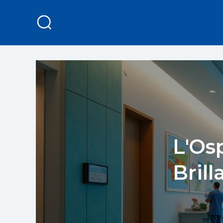
L'Os
Brill