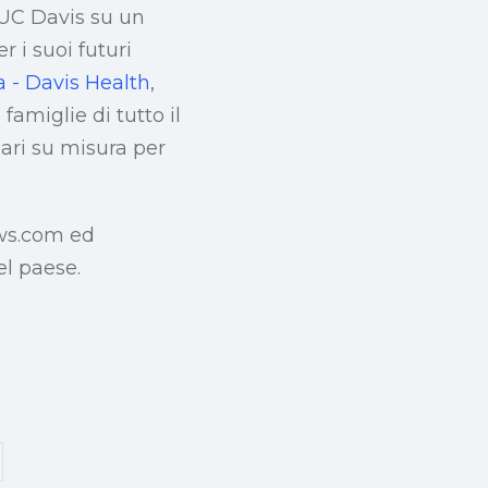
 UC Davis su un
 i suoi futuri
ia - Davis Health
,
famiglie di tutto il
ari su misura per
ews.com ed
el paese.