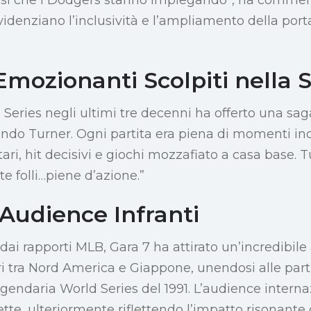
idenziano l’inclusività e l’ampliamento della port
mozionanti Scolpiti nella S
Series negli ultimi tre decenni ha offerto una sag
do Turner. Ogni partita era piena di momenti ind
i, hit decisivi e giochi mozzafiato a casa base. T
e folli…piene d’azione.”
Audience Infranti
i rapporti MLB, Gara 7 ha attirato un’incredibile 
ori tra Nord America e Giappone, unendosi alle part
ggendaria World Series del 1991. L’audience intern
te, ulteriormente riflettendo l’impatto risonante d