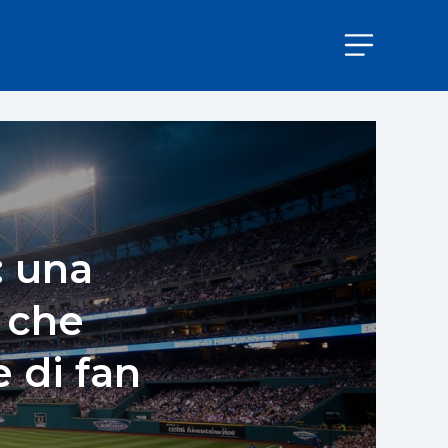
: una
 che
 di fan