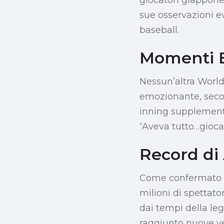
sue osservazioni ev
baseball.
Momenti E
Nessun’altra World 
emozionante, secon
inning supplementar
“Aveva tutto…giocat
Record di 
Come confermato da
milioni di spettat
dai tempi della le
raggiunto nuove vet