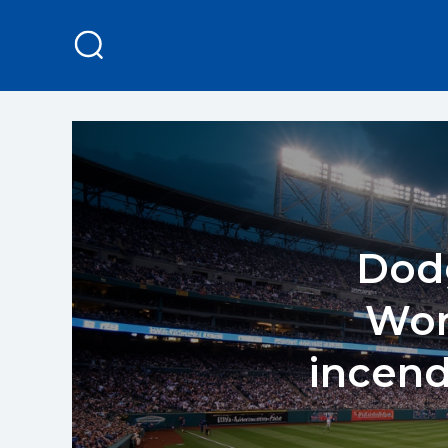
Dodg
Wor
incend