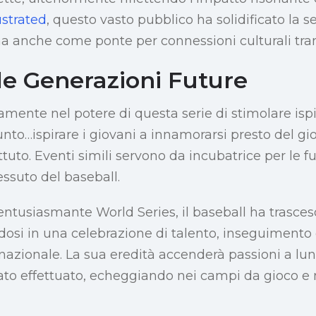
ustrated
, questo vasto pubblico ha solidificato la 
a anche come ponte per connessioni culturali tram
le Generazioni Future
mente nel potere di questa serie di stimolare isp
unto…ispirare i giovani a innamorarsi presto del gio
ettuto. Eventi simili servono da incubatrice per le fu
tessuto del baseball.
entusiasmante World Series, il baseball ha trasces
dosi in una celebrazione di talento, inseguimento 
azionale. La sua eredità accenderà passioni a lu
tato effettuato, echeggiando nei campi da gioco e n