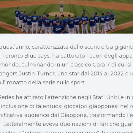
quest’anno, caratterizzata dallo scontro tra gigan
Toronto Blue Jays, ha catturato i cuori degli appa
l mondo, culminando in un classico Gara 7 di cui si 
 Dodgers Justin Turner, una star dal 2014 al 2022 e
 l’impatto della serie sullo sport.
eries ha attirato l’attenzione negli Stati Uniti e 
’inclusione di talentuosi giocatori giapponesi nel 
gnificativa audience dal Giappone, trasformando l’
. “Letteralmente aveva due nazioni di fan che gua
esi che i Dodgers stanno impiegando”, ha commen