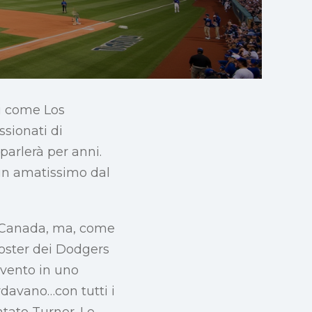
ti come Los
ssionati di
parlerà per anni.
 un amatissimo dal
in Canada, ma, come
roster dei Dodgers
evento in uno
rdavano…con tutti i
tato Turner. Le