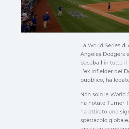
La World Series di 
Angeles Dodgers e 
baseball in tutto i
L’ex infielder dei
pubblico, ha lodato
Non solo la World S
ha notato Turner, l
ha attirato una si
spettacolo globale
giocatori giappon