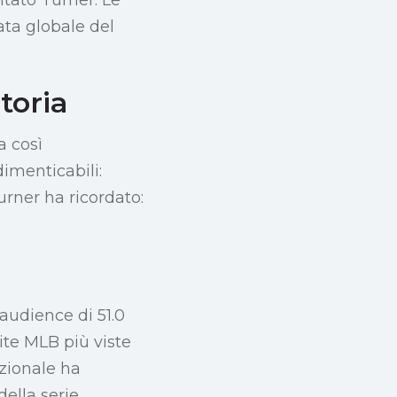
ata globale del
toria
a così
imenticabili:
urner ha ricordato:
audience di 51.0
ite MLB più viste
azionale ha
ella serie.