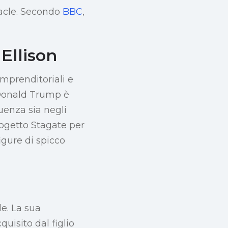
Oracle. Secondo
BBC
,
Ellison
imprenditoriali e
i Donald Trump è
uenza sia negli
progetto Stagate per
igure di spicco
le. La sua
uisito dal figlio