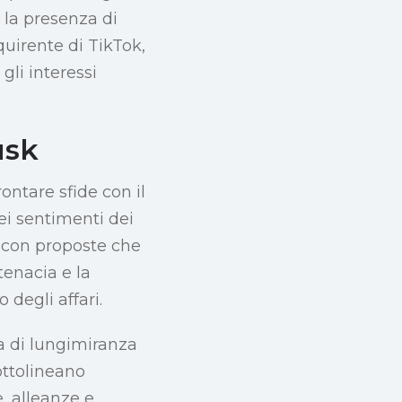
 la presenza di
quirente di TikTok,
gli interessi
usk
rontare sfide con il
dei sentimenti dei
, con proposte che
tenacia e la
degli affari.
ia di lungimiranza
ottolineano
, alleanze e