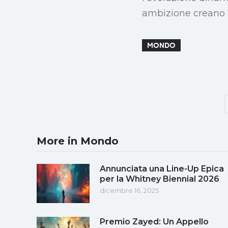
ambizione creano u
MONDO
More in Mondo
Annunciata una Line-Up Epica
per la Whitney Biennial 2026
dicembre 16, 2025
Premio Zayed: Un Appello