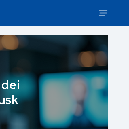
 dei
usk