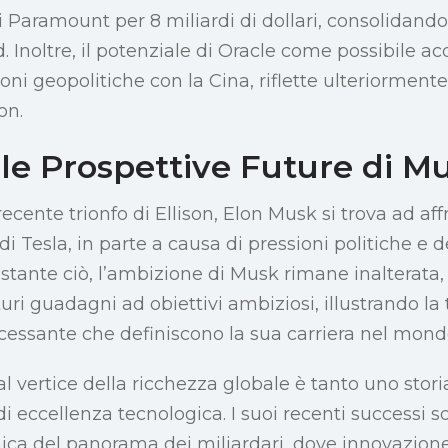
i Paramount per 8 miliardi di dollari, consolidando
. Inoltre, il potenziale di Oracle come possibile ac
oni geopolitiche con la Cina, riflette ulteriormente 
on.
 le Prospettive Future di M
recente trionfo di Ellison, Elon Musk si trova ad aff
 di Tesla, in parte a causa di pressioni politiche e 
tante ciò, l’ambizione di Musk rimane inalterata
turi guadagni ad obiettivi ambiziosi, illustrando la 
essante che definiscono la sua carriera nel mondo 
 al vertice della ricchezza globale è tanto uno stor
i eccellenza tecnologica. I suoi recenti successi s
ica del panorama dei miliardari, dove innovazione