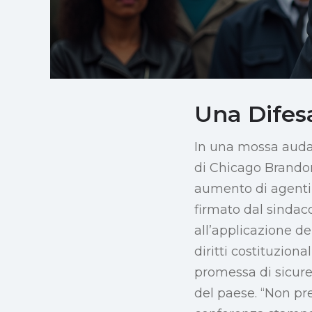
Una Difesa
In una mossa audac
di Chicago Brandon
aumento di agenti 
firmato dal sindaco
all’applicazione de
diritti costituzion
promessa di sicurez
del paese. “Non pr