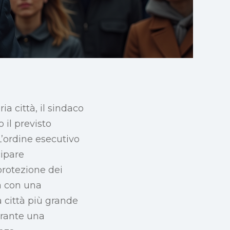
 città, il sindaco
 il previsto
L’ordine esecutivo
cipare
 protezione dei
na con una
a città più grande
urante una