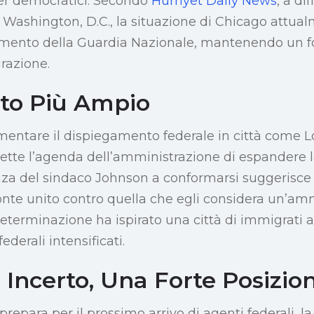
er democratici. Secondo
Hürriyet Daily News
, a di
 Washington, D.C., la situazione di Chicago attual
imento della Guardia Nazionale, mantenendo un fo
razione.
to Più Ampio
mentare il dispiegamento federale in città come 
flette l’agenda dell’amministrazione di espandere l
tanza del sindaco Johnson a conformarsi suggerisc
onte unito contro quella che egli considera un’amm
determinazione ha ispirato una città di immigrati a
federali intensificati.
Incerto, Una Forte Posizio
prepara per il prossimo arrivo di agenti federali,