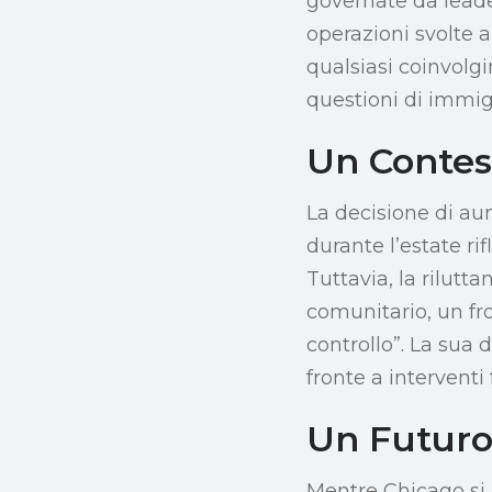
governate da lead
operazioni svolte a
qualsiasi coinvolg
questioni di immig
Un Contes
La decisione di au
durante l’estate ri
Tuttavia, la rilut
comunitario, un fr
controllo”. La sua 
fronte a interventi 
Un Futuro 
Mentre Chicago si 