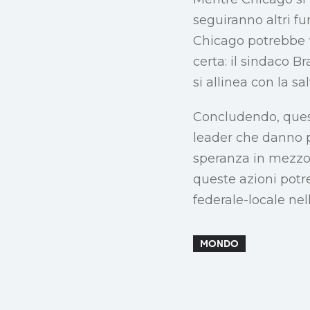
seguiranno altri f
Chicago potrebbe f
certa: il sindaco 
si allinea con la sa
Concludendo, quest
leader che danno pr
speranza in mezzo a
queste azioni potr
federale-locale nel
MONDO