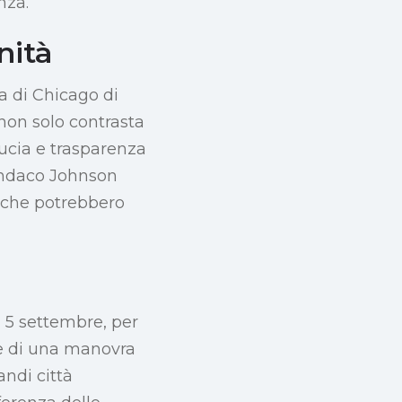
nza.
nità
ia di Chicago di
non solo contrasta
ucia e trasparenza
 sindaco Johnson
i che potrebbero
l 5 settembre, per
te di una manovra
andi città