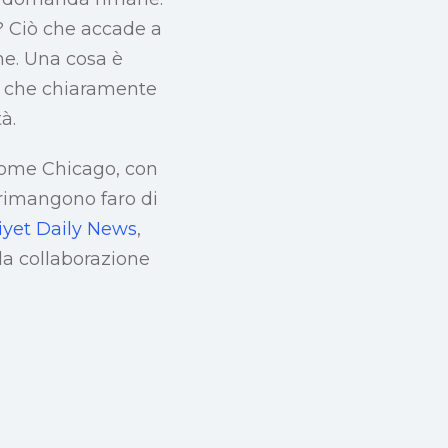
n? Ciò che accade a
ne. Una cosa è
ia che chiaramente
à.
 come Chicago, con
, rimangono faro di
iyet Daily News
,
la collaborazione