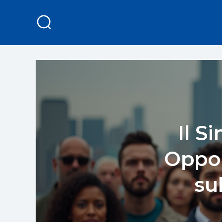
Il S
Oppon
su