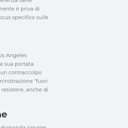
fferenza delle
mente è priva di
cus specifico sulle
Los Angeles
a sua portata.
e un contraccolpo
inistrazione “fuori
 resistere, anche di
ne
 la domanda rimane: