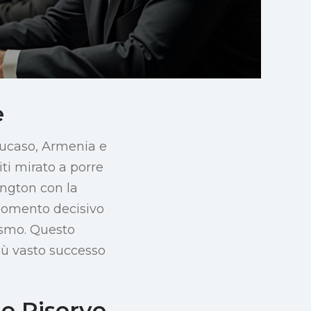
e
aucaso, Armenia e
ti mirato a porre
ington con la
momento decisivo
ismo. Questo
iù vasto successo
 e Riserve