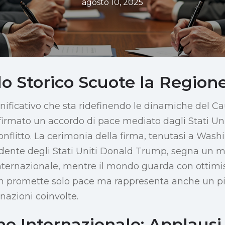
agosto 10, 2025
o Storico Scuote la Region
gnificativo che sta ridefinendo le dinamiche del C
irmato un accordo di pace mediato dagli Stati Uni
onflitto. La cerimonia della firma, tenutasi a Wash
idente degli Stati Uniti Donald Trump, segna un 
internazionale, mentre il mondo guarda con ottim
on promette solo pace ma rappresenta anche un p
nazioni coinvolte.
e Internazionale: Applausi