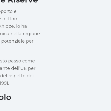
pporto e
o il loro
khidze, lo ha
mica nella regione.
 potenziale per
uesto passo come
ante dell’UE per
del rispetto dei
1991.
olo