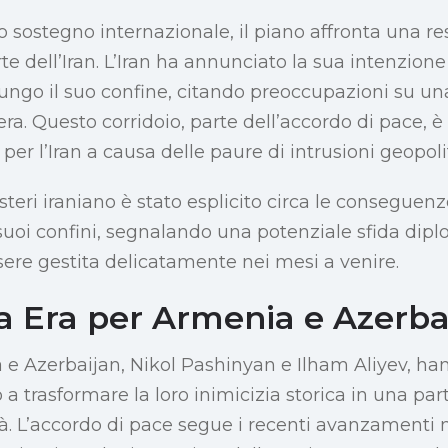
 sostegno internazionale, il piano affronta una re
rte dell’Iran. L’Iran ha annunciato la sua intenzion
 lungo il suo confine, citando preoccupazioni su un
era. Questo corridoio, parte dell’accordo di pace, 
er l’Iran a causa delle paure di intrusioni geopoli
Esteri iraniano è stato esplicito circa le conseguen
 suoi confini, segnalando una potenziale sfida dip
ere gestita delicatamente nei mesi a venire.
 Era per Armenia e Azerba
a e Azerbaijan, Nikol Pashinyan e Ilham Aliyev, h
 trasformare la loro inimicizia storica in una par
à. L’accordo di pace segue i recenti avanzamenti m