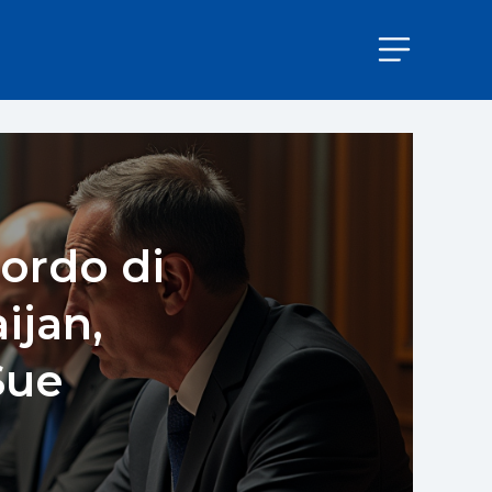
cordo di
ijan,
Sue