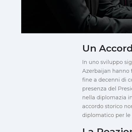
Un Accord
In uno sviluppo si
Azerbaijan hanno f
fine a decenni di c
presenza del Pres
nella diplomazia 
accordo storico n
diplomatico per le 
La Reazion