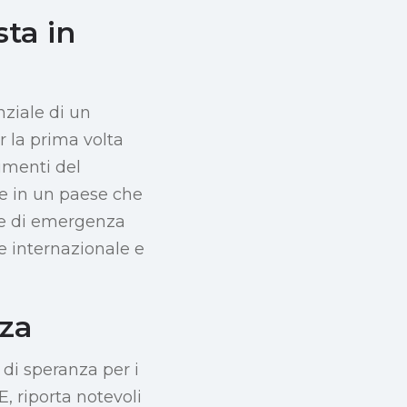
ta in
nziale di un
r la prima volta
timenti del
e in un paese che
rse di emergenza
e internazionale e
nza
 di speranza per i
E, riporta notevoli