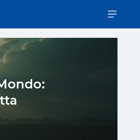
 Mondo:
tta