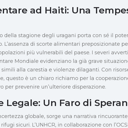
entare ad Haiti: Una Tempes
io della stagione degli uragani porta con sé il pote
. L’assenza di scorte alimentari preposizionate pe
opolazioni più vulnerabili del paese. I severi avver
are Mondiale evidenziano la già grave situazion
 simili alla carestia e violenze dilaganti. Con riso
te, questo è un chiaro richiamo per la cooperazion
o per prevenire un’ulteriore disperazione.
e Legale: Un Faro di Spera
ncertezza globale, sorge una narrativa rincuorante
i rifugi sicuri. L’UNHCR, in collaborazione con l’OCS