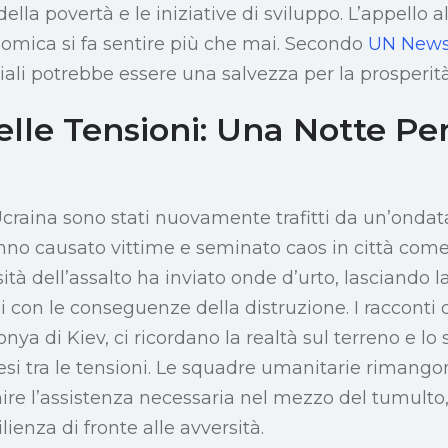
della povertà e le iniziative di sviluppo. L’appello a
omica si fa sentire più che mai. Secondo
UN New
ali potrebbe essere una salvezza per la prosperità
elle Tensioni: Una Notte Per
l’Ucraina sono stati nuovamente trafitti da un’ondat
anno causato vittime e seminato caos in città com
sità dell’assalto ha inviato onde d’urto, lasciando 
si con le conseguenze della distruzione. I racconti d
ya di Kiev, ci ricordano la realtà sul terreno e lo 
esi tra le tensioni. Le squadre umanitarie rimango
ire l’assistenza necessaria nel mezzo del tumulto
ienza di fronte alle avversità.