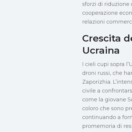
sforzi di riduzione 
cooperazione econ
relazioni commerci
Crescita d
Ucraina
I cieli cupi sopra 
droni russi, che h
Zaporizhia. L’inten
civile a confrontar
come la giovane Son
coloro che sono pr
continuando a forn
promemoria di resil