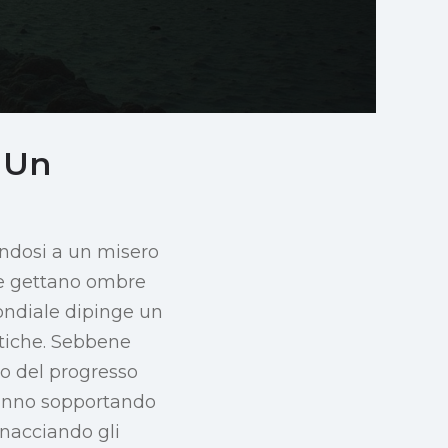
 Un
endosi a un misero
che gettano ombre
ondiale dipinge un
tiche. Sebbene
o del progresso
tanno sopportando
inacciando gli