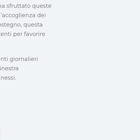
 ha sfruttato queste
ll’accoglienza dei
sostegno, questa
tenti per favorire
ti giornalieri
inestra
nessi.