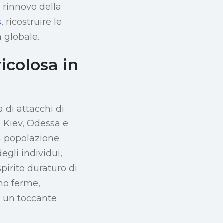
l rinnovo della
s
, ricostruire le
 globale.
icolosa in
a di attacchi di
e Kiev, Odessa e
la popolazione
egli individui,
spirito duraturo di
no ferme,
, un toccante