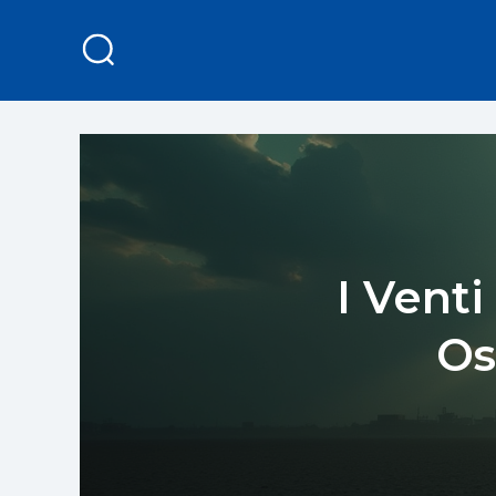
I Vent
Os