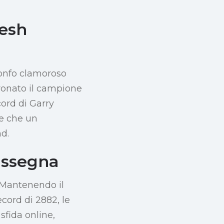
esh
ionfo clamoroso
oronato il campione
cord di Garry
le che un
d.
assegna
. Mantenendo il
cord di 2882, le
sfida online,