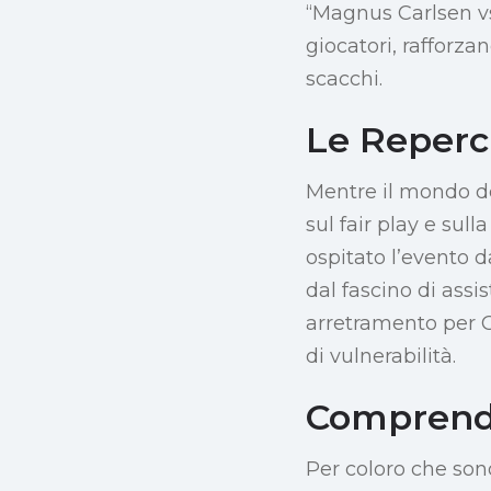
“Magnus Carlsen vs.
giocatori, rafforza
scacchi.
Le Repercu
Mentre il mondo deg
sul fair play e sul
ospitato l’evento d
dal fascino di assi
arretramento per C
di vulnerabilità.
Comprende
Per coloro che son