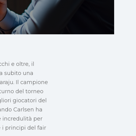
hi e oltre, il
a subito una
raju. Il campione
turno del torneo
ori giocatori del
ando Carlsen ha
e incredulità per
i principi del fair