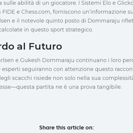
 sulle abilità di un giocatore. I Sistemi Elo e Glicko,
 FIDE e Chess.com, forniscono un’informazione su 
lsen e il notevole quinto posto di Dommaraju rifle
lcolate in questo sport strategico.
do al Futuro
lsen e Gukesh Dommaraju continuano i loro per
 e esperti seguiranno con attenzione questo racco
 degli scacchi risiede non solo nella sua complessi
ntesse—questa partita ne è una prova tangibile.
Share this article on: