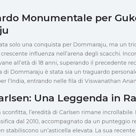
ardo Monumentale per Guk
ju
stata solo una conquista per Dommaraju, ma un tr
 crescente influenza nell’arena degli scacchi. Inc
ane all’età di 18 anni, superando il precedente re
ria di Dommaraju è stata sia un traguardo persona
r l’India, entrando nelle fila di Viswanathan Anan
rlsen: Una Leggenda in R
confitta, l’eredità di Carlsen rimane incrollabile
ssifica dal 2010, accompagnato da un punteggio re
n stabiliscono un’asticella elevata. La sua recente 