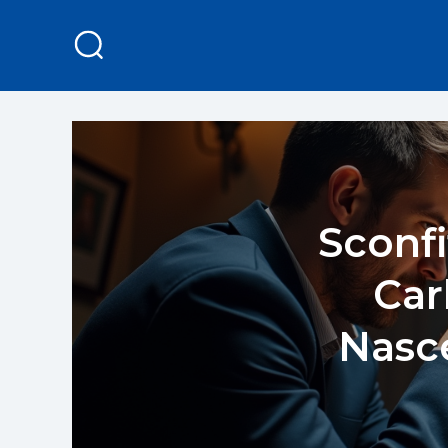
Sconf
Car
Nasc