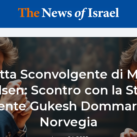
itta Sconvolgente di 
lsen: Scontro con la St
ente Gukesh Dommara
Norvegia