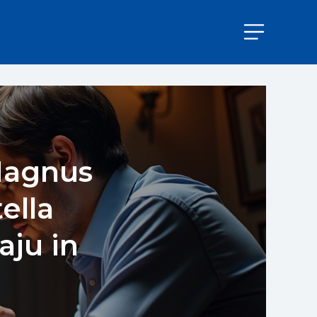
Magnus
ella
ju in