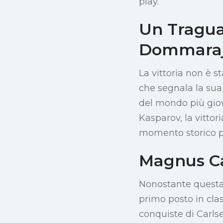
play.
Un Tragu
Dommara
La vittoria non è 
che segnala la sua
del mondo più giov
Kasparov, la vitto
momento storico pe
Magnus Ca
Nonostante questa s
primo posto in cla
conquiste di Carlse